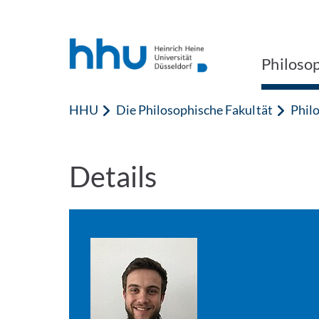
Zum Inhalt springen
Zur Suche springen
Philoso
HHU
Die Philosophische Fakultät
Phil
Details