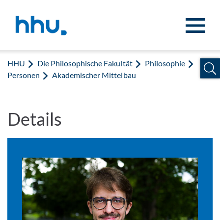
Zum Inhalt springen
Zur Suche springen
HHU
Die Philosophische Fakultät
Philosophie
Personen
Akademischer Mittelbau
Details