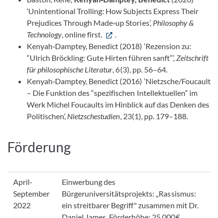
‘Unintentional Trolling: How Subjects Express Their
Prejudices Through Made‐up Stories’,
Philosophy &
Technology
, online first.
.
Kenyah‐Damptey, Benedict (2018) ‘Rezension zu:
“Ulrich Bröckling: Gute Hirten führen sanft”’,
Zeitschrift
für philosophische Literatur
, 6(3), pp. 56–64.
Kenyah‐Damptey, Benedict (2016) ‘Nietzsche/Foucault
– Die Funktion des “spezifischen Intellektuellen” im
Werk Michel Foucaults im Hinblick auf das Denken des
Politischen’,
Nietzschestudien
, 23(1), pp. 179–188.
Förderung
April-
Einwerbung des
September
Bürgeruniversitätsprojekts: „Rassismus:
2022
ein streitbarer Begriff" zusammen mit Dr.
Daniel James. Förderhöhe: 25.000€.