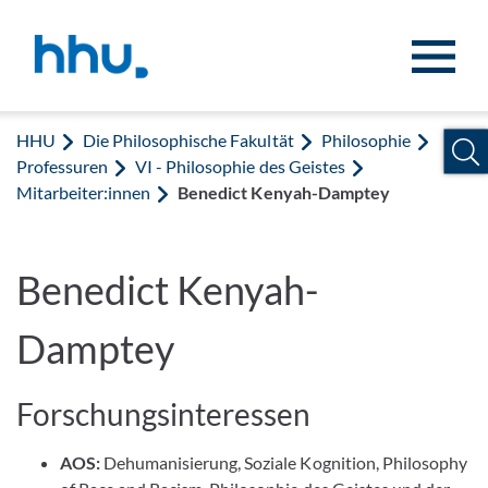
Zum Inhalt springen
Zur Suche springen
HHU
Die Philosophische Fakultät
Philosophie
Professuren
VI - Philosophie des Geistes
Mitarbeiter:innen
Benedict Kenyah-Damptey
Benedict Kenyah-
Damptey
Forschungsinteressen
AOS:
Dehumanisierung, Soziale Kognition, Philosophy