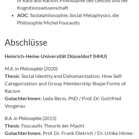
of Race and Racism, Philosophie des Geistes und der
Kognitionswissenschaft
AOC:
Sozialphilosophie, Social Metaphysics, die
Philosophie Michel Foucaults
Abschlüsse
Heinrich-Heine-Universität Düsseldorf (HHU)
M.A. in Philosophie (2020)
Thesis
: Social Identity and Dehumanization. How Self‐
Categorization and Group Membership Shape Forms of
Racism
GutachterInnen
: Leda Berio, PhD / Prof. Dr. Gottfried
Vosgerau
B.A. in Philosophie (2015)
Thesis
: Foucaults Theorie der Macht
GutachterInnen
: Prof. Dr. Frank Dietrich / Dr. Ulrike Hinke‐