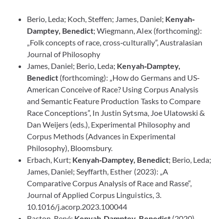
Berio, Leda; Koch, Steffen; James, Daniel;
Kenyah‐
Damptey, Benedict
; Wiegmann, Alex (forthcoming):
„Folk concepts of race, cross‐culturally”, Australasian
Journal of Philosophy
James, Daniel; Berio, Leda;
Kenyah‐Damptey,
Benedict
(forthcoming): „How do Germans and US‐
American Conceive of Race? Using Corpus Analysis
and Semantic Feature Production Tasks to Compare
Race Conceptions”, In Justin Sytsma, Joe Ulatowski &
Dan Weijers (eds.), Experimental Philosophy and
Corpus Methods (Advances in Experimental
Philosophy), Bloomsbury.
Erbach, Kurt;
Kenyah‐Damptey, Benedict
; Berio, Leda;
James, Daniel; Seyffarth, Esther (2023): „A
Comparative Corpus Analysis of Race and Rasse“,
Journal of Applied Corpus Linguistics, 3.
10.1016/j.acorp.2023.100044
Baston, René;
Kenyah‐Damptey, Benedict
(2020)