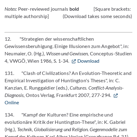
Notes:
Peer-reviewed journals
bold
[Square brackets:
multiple authorship] (Download takes some seconds)
12. "Strategien der wissenschaftlichen
Gewissensberuhigung. Einige Illusionen zum An­ge­bot", in:
Neumaier, O. (Hg.),
Wissen und Ge­wissen,
Conceptus-Studien
4, VWGÖ, Wien 1986, S. 1-34.
Download
131. "Clash of Civilizations? An Evolution-Theoretic and
Empirical Investigation of Huntington's Theses", in: C.
Kanzian, E. Runggaldier (eds.),
Cultures.
Conflict-Analysis-
Diagnosis
, Ontos Verlag, Frankfurt 2007, 277-294.
Online
134. "Kampf der Kulturen? Eine empirische und
evolutionäre Kritik der Huntington-These", in: K. Gabriel
(Hg.),
Technik, Globalisierung und Religion. Gegenmodelle zum
Kampf der Kulturen
, Karl Alber Verlag (Grenzfragen Bd. 31),