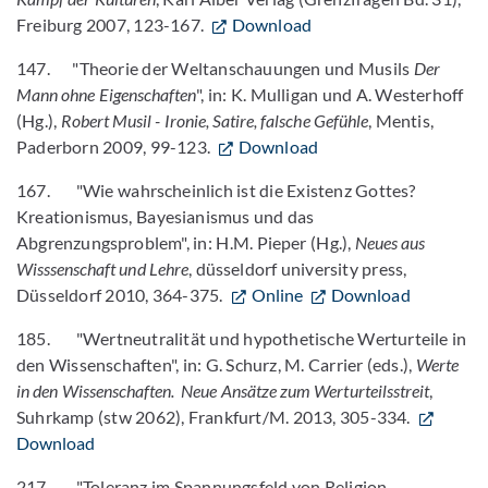
Freiburg 2007, 123-167.
Download
147. "Theorie der Weltanschauungen und Musils
Der
Mann ohne Eigenschaften
", in: K. Mulligan und A. Westerhoff
(Hg.),
Robert Musil
-
Ironie, Satire, falsche Gefühle
, Mentis,
Paderborn 2009, 99-123.
Download
167. "Wie wahrscheinlich ist die Existenz Gottes?
Kreationismus, Bayesianismus und das
Abgrenzungsproblem", in: H.M. Pieper (Hg.),
Neues aus
Wisssenschaft und Lehre
, düsseldorf university press,
Düsseldorf 2010, 364-375.
Online
Download
185. "Wertneutralität und hypothetische Werturteile in
den Wissenschaften", in: G. Schurz, M. Carrier (eds.),
Werte
in den Wissenschaften. Neue Ansätze zum Werturteilsstreit
,
Suhrkamp (stw 2062), Frankfurt/M. 2013, 305-334.
Download
217. "Toleranz im Spannungsfeld von Religion,