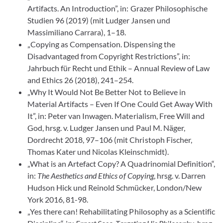
Artifacts. An Introduction”, in: Grazer Philosophische
Studien 96 (2019) (mit Ludger Jansen und
Massimiliano Carrara), 1–18.
„Copying as Compensation. Dispensing the
Disadvantaged from Copyright Restrictions”, in:
Jahrbuch für Recht und Ethik – Annual Review of Law
and Ethics 26 (2018), 241–254.
„Why It Would Not Be Better Not to Believe in
Material Artifacts – Even If One Could Get Away With
It”, in: Peter van Inwagen. Materialism, Free Will and
God, hrsg. v. Ludger Jansen und Paul M. Näger,
Dordrecht 2018, 97–106 (mit Christoph Fischer,
Thomas Kater und Nicolas Kleinschmidt).
„What is an Artefact Copy? A Quadrinomial Definition“,
in:
The Aesthetics and Ethics of Copying
, hrsg. v. Darren
Hudson Hick und Reinold Schmücker, London/New
York 2016, 81-98.
„Yes there can! Rehabilitating Philosophy as a Scientific