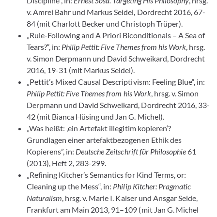
Discipline“, in:
Ernest Sosa. Targeting His Philosophy
, hrsg.
v. Amrei Bahr und Markus Seidel, Dordrecht 2016, 67-
84 (mit Charlott Becker und Christoph Trüper).
„Rule-Following and A Priori Biconditionals – A Sea of
Tears?“, in:
Philip Pettit: Five Themes from his Work
, hrsg.
v. Simon Derpmann und David Schweikard, Dordrecht
2016, 19-31 (mit Markus Seidel).
„Pettit’s Mixed Causal Descriptivism: Feeling Blue“, in:
Philip Pettit: Five Themes from his Work
, hrsg. v. Simon
Derpmann und David Schweikard, Dordrecht 2016, 33-
42 (mit Bianca Hüsing und Jan G. Michel).
„Was heißt: ‚ein Artefakt illegitim kopieren‘?
Grundlagen einer artefaktbezogenen Ethik des
Kopierens”, in:
Deutsche Zeitschrift für Philosophie
61
(2013), Heft 2, 283-299.
„Refining Kitcher’s Semantics for Kind Terms, or:
Cleaning up the Mess“, in:
Philip Kitcher: Pragmatic
Naturalism
, hrsg. v. Marie I. Kaiser und Ansgar Seide,
Frankfurt am Main 2013, 91–109 (mit Jan G. Michel