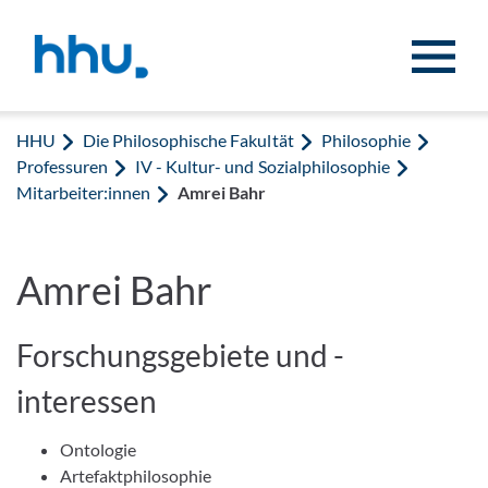
Zum Inhalt springen
Zur Suche springen
HHU
Die Philosophische Fakultät
Philosophie
Professuren
IV - Kultur- und Sozialphilosophie
Mitarbeiter:innen
Amrei Bahr
Amrei Bahr
Forschungsgebiete und -
interessen
Ontologie
Artefaktphilosophie