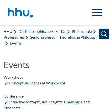
Zum Inhalt springen
Zur Suche springen
HHU
Die Philosophische Fakultät
Philosophie
Professuren
Seniorprofessur Theoretische Philosophie
Events
Events
Workshop:
Conceptual Spaces at Work 2024
Conference:
Inductive Metaphysics: Insights, Challenges and
Prospects