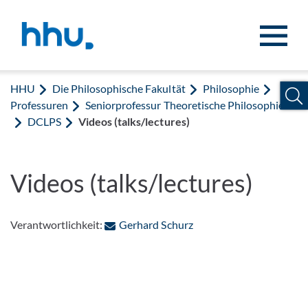
Zum Inhalt springen
Zur Suche springen
HHU
Die Philosophische Fakultät
Philosophie
Professuren
Seniorprofessur Theoretische Philosophie
DCLPS
Videos (talks/lectures)
Videos (talks/lectures)
: Per E-Mail kontaktiere
Verantwortlichkeit:
Gerhard Schurz