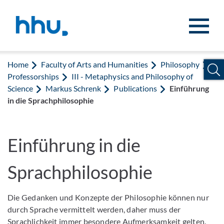
Jump to content
Jump to search
Home
Faculty of Arts and Humanities
Philosophy
Professorships
III - Metaphysics and Philosophy of
Science
Markus Schrenk
Publications
Einführung
in die Sprachphilosophie
Einführung in die
Sprachphilosophie
Die Gedanken und Konzepte der Philosophie können nur
durch Sprache vermittelt werden, daher muss der
Sprachlichkeit immer besondere Aufmerksamkeit gelten.