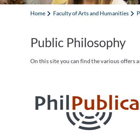
Home
Faculty of Arts and Humanities
P
Public Philosophy
On this site you can find the various offers