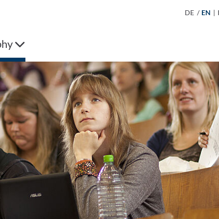
DE
/
EN
|
phy