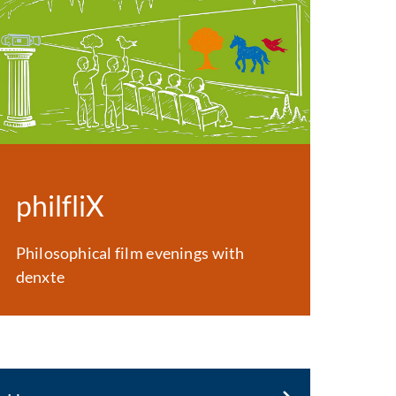
philfliX
Philosophical film evenings with
denxte