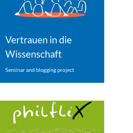
Vertrauen in die
Wissenschaft
Seminar and blogging project