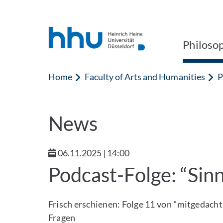
Jump to content
Jump to search
Philoso
Home
Faculty of Arts and Humanities
P
News
06.11.2025 | 14:00
Podcast-Folge: “Sin
Frisch erschienen: Folge 11 von "mitgedach
Fragen