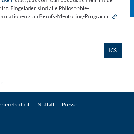
ickeln
statt, das vom Campus aus schnell mit der
ist. Eingeladen sind alle Philosophie-
Informationen zum Berufs-Mentoring-Programm
ICS
: Per E-Mail kontaktieren
ie
rierefreiheit
Notfall
Presse