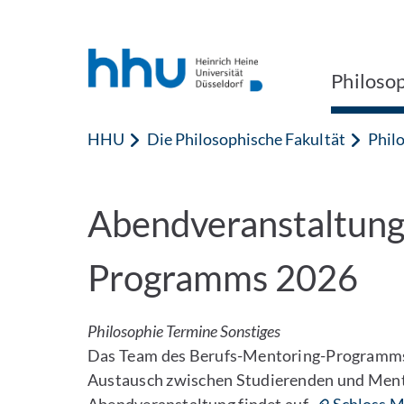
Zum Inhalt springen
Zur Suche springen
Philoso
HHU
Die Philosophische Fakultät
Phil
Abendveranstaltung
Programms 2026
Philosophie Termine
Sonstiges
Das Team des Berufs-Mentoring-Programms f
Austausch zwischen Studierenden und Ment