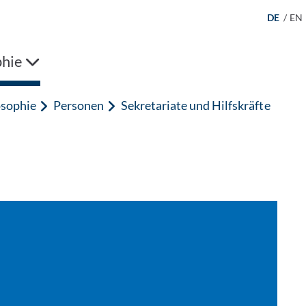
DE
/
EN
phie
osophie
Personen
Sekretariate und Hilfskräfte