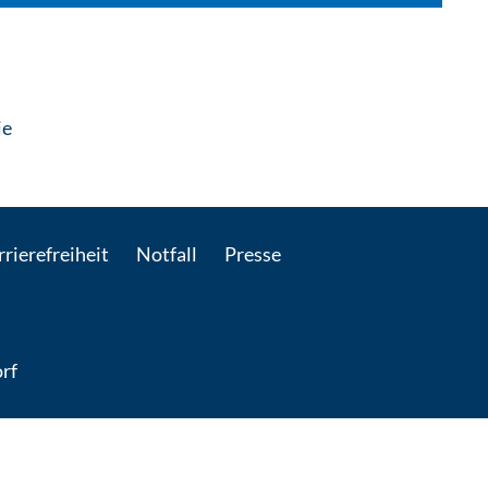
: Per E-Mail kontaktieren
ie
rierefreiheit
Notfall
Presse
rf