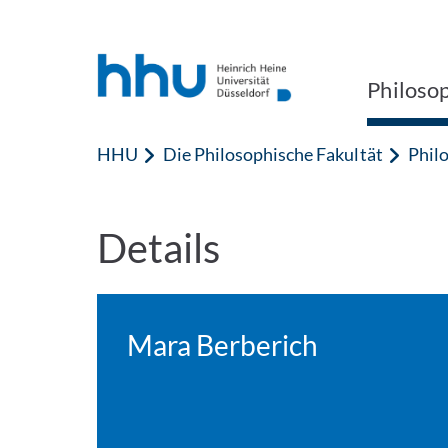
Zum Inhalt springen
Zur Suche springen
Philoso
HHU
Die Philosophische Fakultät
Phil
Details
Mara Berberich