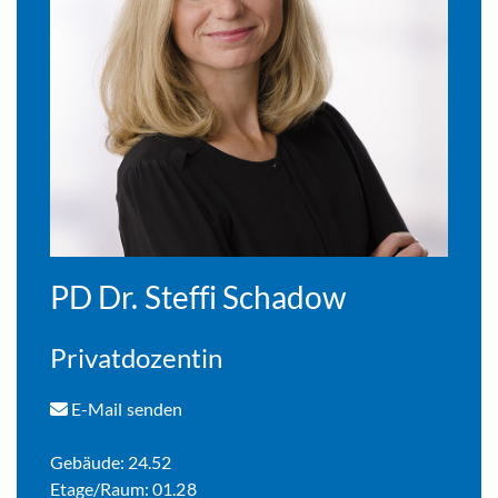
PD Dr. Steffi Schadow
Privatdozentin
E-Mail senden
Gebäude: 24.52
Etage/Raum: 01.28