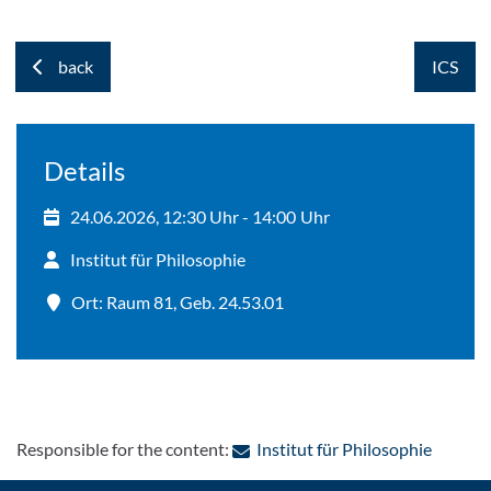
back
ICS
Details
24.06.2026, 12:30 Uhr - 14:00 Uhr
Institut für Philosophie
Ort: Raum 81, Geb. 24.53.01
: Contac
Responsible for the content:
Institut für Philosophie