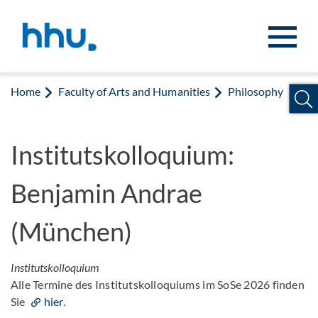
Jump to content
Jump to search
Home
Faculty of Arts and Humanities
Philosophy
Institutskolloquium:
Benjamin Andrae
(München)
Institutskolloquium
Alle Termine des Institutskolloquiums im SoSe 2026 finden
Sie
hier
.