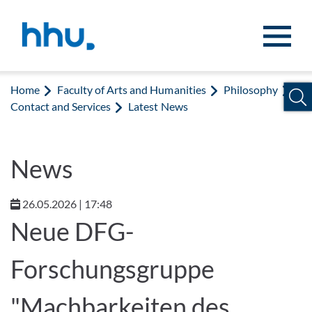
Jump to content
Jump to search
Home
Faculty of Arts and Humanities
Philosophy
Contact and Services
Latest News
News
26.05.2026 | 17:48
Neue DFG-
Forschungsgruppe
"Machbarkeiten des